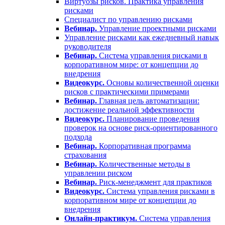
Виртуозы рисков. Практика управления
рисками
Специалист по управлению рисками
Вебинар.
Управление проектными рисками
Управление рисками как ежедневный навык
руководителя
Вебинар.
Система управления рисками в
корпоративном мире: от концепции до
внедрения
Видеокурс.
Основы количественной оценки
рисков с практическими примерами
Вебинар.
Главная цель автоматизации:
достижение реальной эффективности
Видеокурс.
Планирование проведения
проверок на основе риск-ориентированного
подхода
Вебинар.
Корпоративная программа
страхования
Вебинар.
Количественные методы в
управлении риском
Вебинар.
Риск-менеджмент для практиков
Видеокурс.
Система управления рисками в
корпоративном мире от концепции до
внедрения
Онлайн-практикум.
Система управления