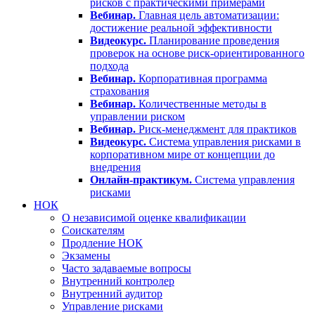
рисков с практическими примерами
Вебинар.
Главная цель автоматизации:
достижение реальной эффективности
Видеокурс.
Планирование проведения
проверок на основе риск-ориентированного
подхода
Вебинар.
Корпоративная программа
страхования
Вебинар.
Количественные методы в
управлении риском
Вебинар.
Риск-менеджмент для практиков
Видеокурс.
Система управления рисками в
корпоративном мире от концепции до
внедрения
Онлайн-практикум.
Система управления
рисками
НОК
О независимой оценке квалификации
Соискателям
Продление НОК
Экзамены
Часто задаваемые вопросы
Внутренний контролер
Внутренний аудитор
Управление рисками