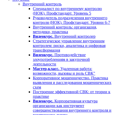
Внутренний контроль
Специалист по внутреннему контролю
(НОК). Профстандарт. Уровень 5
Руководитель подразделения внутреннего
контроля (НОК). Профстандарт. Уровни 6-7
Внутренний контроль: организация,
методики, практика
Видеокурс.
Внутренний контролер
Стратегическое управление внутренним
контролем: риски, аналитика и цифровая
трансформация
Видеокурс.
Противодействие
злоупотреблениям в закупочной
деятельности
Мастер-класс.
Удаленная работа:
возможности, вызовы и роль СВК"
Корпоративное мошенничество. Практика
выявления и расследования мошеннических
схем
Построение эффективной СВК: от теории к
практике
Видеокурс.
Корпоративная культура
организации как инструмент
совершенствования внутреннего контроля и
внутреннего аудита