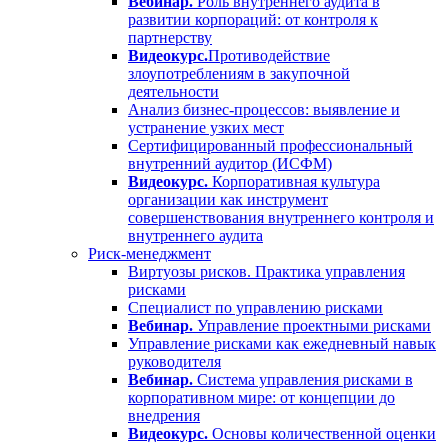
Вебинар.
Роль внутреннего аудита в
развитии корпораций: от контроля к
партнерству
Видеокурс.
Противодействие
злоупотреблениям в закупочной
деятельности
Анализ бизнес-процессов: выявление и
устранение узких мест
Сертифицированный профессиональный
внутренний аудитор (ИСФМ)
Видеокурс.
Корпоративная культура
организации как инструмент
совершенствования внутреннего контроля и
внутреннего аудита
Риск-менеджмент
Виртуозы рисков. Практика управления
рисками
Специалист по управлению рисками
Вебинар.
Управление проектными рисками
Управление рисками как ежедневный навык
руководителя
Вебинар.
Система управления рисками в
корпоративном мире: от концепции до
внедрения
Видеокурс.
Основы количественной оценки