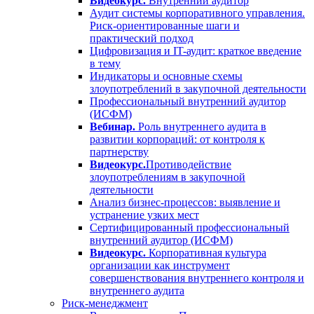
Видеокурс.
Внутренний аудитор
Аудит системы корпоративного управления.
Риск-ориентированные шаги и
практический подход
Цифровизация и IT-аудит: краткое введение
в тему
Индикаторы и основные схемы
злоупотреблений в закупочной деятельности
Профессиональный внутренний аудитор
(ИСФМ)
Вебинар.
Роль внутреннего аудита в
развитии корпораций: от контроля к
партнерству
Видеокурс.
Противодействие
злоупотреблениям в закупочной
деятельности
Анализ бизнес-процессов: выявление и
устранение узких мест
Сертифицированный профессиональный
внутренний аудитор (ИСФМ)
Видеокурс.
Корпоративная культура
организации как инструмент
совершенствования внутреннего контроля и
внутреннего аудита
Риск-менеджмент