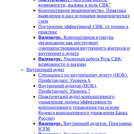
возможности, вызовы и роль СВК"
Корпоративное мошенничество. Практика
выявления и расследования мошеннических
схем
Построение эффективной СВК: от теории к
практике
Видеокурс.
Корпоративная культура
организации как инструмент
совершенствования внутреннего контроля и
внутреннего аудита
Видеокурс.
Удаленная работа Роль СВК,
возможности и вызовы
Внутренний аудит
Специалист по внутреннему аудиту (НОК).
Профстандарт. Уровень 6
Внутренний аудитор (НОК).
Профстандарт. Уровень 7
Практический аудит корпоративного
управления: оценка эффективности
корпоративного управления (на основе
Кодекса корпоративного управления Банка
России)
Видеокурс.
Внутренний аудитор. Программа
ICFM