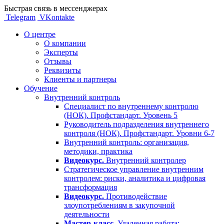
Быстрая связь в мессенджерах
Telegram
VKontakte
О центре
О компании
Эксперты
Отзывы
Реквизиты
Клиенты и партнеры
Обучение
Внутренний контроль
Специалист по внутреннему контролю
(НОК). Профстандарт. Уровень 5
Руководитель подразделения внутреннего
контроля (НОК). Профстандарт. Уровни 6-7
Внутренний контроль: организация,
методики, практика
Видеокурс.
Внутренний контролер
Стратегическое управление внутренним
контролем: риски, аналитика и цифровая
трансформация
Видеокурс.
Противодействие
злоупотреблениям в закупочной
деятельности
Мастер-класс.
Удаленная работа: