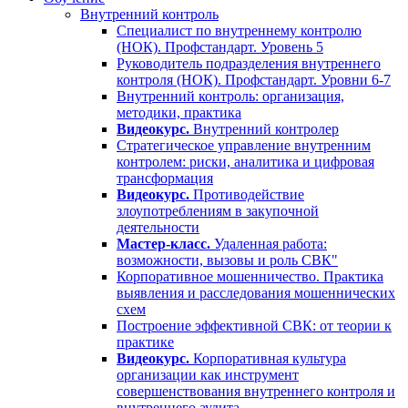
Внутренний контроль
Специалист по внутреннему контролю
(НОК). Профстандарт. Уровень 5
Руководитель подразделения внутреннего
контроля (НОК). Профстандарт. Уровни 6-7
Внутренний контроль: организация,
методики, практика
Видеокурс.
Внутренний контролер
Стратегическое управление внутренним
контролем: риски, аналитика и цифровая
трансформация
Видеокурс.
Противодействие
злоупотреблениям в закупочной
деятельности
Мастер-класс.
Удаленная работа:
возможности, вызовы и роль СВК"
Корпоративное мошенничество. Практика
выявления и расследования мошеннических
схем
Построение эффективной СВК: от теории к
практике
Видеокурс.
Корпоративная культура
организации как инструмент
совершенствования внутреннего контроля и
внутреннего аудита