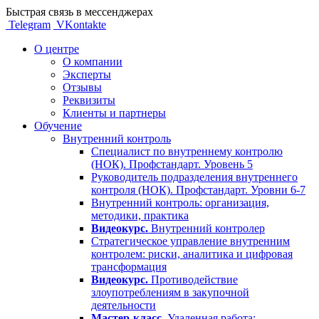
Быстрая связь в мессенджерах
Telegram
VKontakte
О центре
О компании
Эксперты
Отзывы
Реквизиты
Клиенты и партнеры
Обучение
Внутренний контроль
Специалист по внутреннему контролю
(НОК). Профстандарт. Уровень 5
Руководитель подразделения внутреннего
контроля (НОК). Профстандарт. Уровни 6-7
Внутренний контроль: организация,
методики, практика
Видеокурс.
Внутренний контролер
Стратегическое управление внутренним
контролем: риски, аналитика и цифровая
трансформация
Видеокурс.
Противодействие
злоупотреблениям в закупочной
деятельности
Мастер-класс.
Удаленная работа: