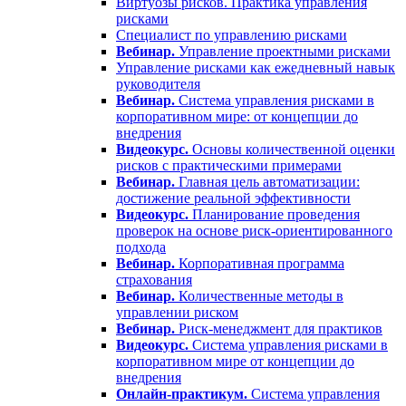
Виртуозы рисков. Практика управления
рисками
Специалист по управлению рисками
Вебинар.
Управление проектными рисками
Управление рисками как ежедневный навык
руководителя
Вебинар.
Система управления рисками в
корпоративном мире: от концепции до
внедрения
Видеокурс.
Основы количественной оценки
рисков с практическими примерами
Вебинар.
Главная цель автоматизации:
достижение реальной эффективности
Видеокурс.
Планирование проведения
проверок на основе риск-ориентированного
подхода
Вебинар.
Корпоративная программа
страхования
Вебинар.
Количественные методы в
управлении риском
Вебинар.
Риск-менеджмент для практиков
Видеокурс.
Система управления рисками в
корпоративном мире от концепции до
внедрения
Онлайн-практикум.
Система управления