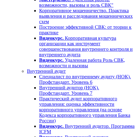
возможности, вызовы и роль СВК"
Корпоративное мошенничество. Практика
выявления и расследования мошеннических
схем
Построение эффективной СВК: от теории к
практике
Видеокурс.
Корпоративная культура
организации как инструмент
совершенствования внутреннего контроля и
внутреннего аудита
Видеокурс.
Удаленная работа Роль СВК,
возможности и вызовы
Внутренний аудит
Специалист по внутреннему аудиту (НОК).
Профстандарт. Уровень 6
Внутренний аудитор (НОК).
Профстандарт. Уровень 7
Практический аудит корпоративного
управления: оценка эффективности
корпоративного управления (на основе
Кодекса корпоративного управления Банка
России)
Видеокурс.
Внутренний аудитор. Программа
ICFM