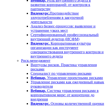
Вебинар.
Роль внутреннего аудита в
развитии корпораций: от контроля к
партнерству
Видеокурс.
Противодействие
злоупотреблениям в закупочной
деятельности
Анализ бизнес-процессов: выявление и
устранение узких мест
Сертифицированный профессиональный
внутренний аудитор (ИСФМ)
Видеокурс.
Корпоративная культура
организации как инструмент
совершенствования внутреннего контроля и
внутреннего аудита
Риск-менеджмент
Виртуозы рисков. Практика управления
рисками
Специалист по управлению рисками
Вебинар.
Управление проектными рисками
Управление рисками как ежедневный навык
руководителя
Вебинар.
Система управления рисками в
корпоративном мире: от концепции до
внедрения
Видеокурс.
Основы количественной оценки