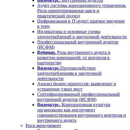
Видеокурс.
Внутренний аудитор
Аудит системы корпоративного управления.
Риск-ориентированные шаги и
практический подход
Цифровизация и IT-аудит: краткое введение
в тему
Индикаторы и основные схемы
злоупотреблений в закупочной деятельности
Профессиональный внутренний аудитор
(ИСФМ)
Вебинар.
Роль внутреннего аудита в
развитии корпораций: от контроля к
партнерству
Видеокурс.
Противодействие
злоупотреблениям в закупочной
деятельности
Анализ бизнес-процессов: выявление и
устранение узких мест
Сертифицированный профессиональный
внутренний аудитор (ИСФМ)
Видеокурс.
Корпоративная культура
организации как инструмент
совершенствования внутреннего контроля и
внутреннего аудита
Риск-менеджмент