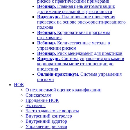
рисков с практическими примерами
Вебинар.
Главная цель автоматизации:
достижение реальной эффективности
Видеокурс.
Планирование проведения
проверок на основе риск-ориентированного
подхода
Вебинар.
Корпоративная программа
страхования
Вебинар.
Количественные методы в
управлении риском
Вебинар.
Риск-менеджмент для практиков
Видеокурс.
Система управления рисками в
корпоративном мире от концепции до
внедрения
Онлайн-практикум.
Система управления
рисками
НОК
О независимой оценке квалификации
Соискателям
Продление НОК
Экзамены
Часто задаваемые вопросы
Внутренний контролер
Внутренний аудитор
Управление рисками