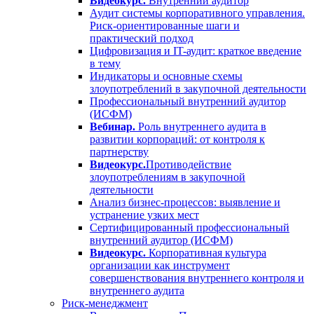
Видеокурс.
Внутренний аудитор
Аудит системы корпоративного управления.
Риск-ориентированные шаги и
практический подход
Цифровизация и IT-аудит: краткое введение
в тему
Индикаторы и основные схемы
злоупотреблений в закупочной деятельности
Профессиональный внутренний аудитор
(ИСФМ)
Вебинар.
Роль внутреннего аудита в
развитии корпораций: от контроля к
партнерству
Видеокурс.
Противодействие
злоупотреблениям в закупочной
деятельности
Анализ бизнес-процессов: выявление и
устранение узких мест
Сертифицированный профессиональный
внутренний аудитор (ИСФМ)
Видеокурс.
Корпоративная культура
организации как инструмент
совершенствования внутреннего контроля и
внутреннего аудита
Риск-менеджмент