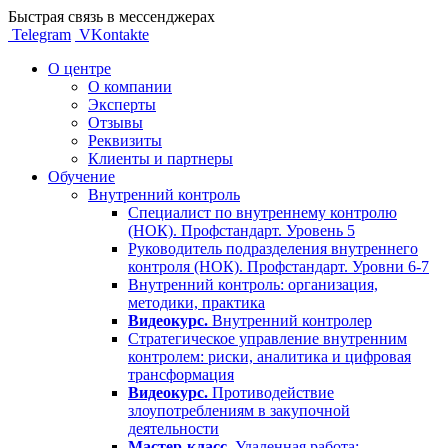
Быстрая связь в мессенджерах
Telegram
VKontakte
О центре
О компании
Эксперты
Отзывы
Реквизиты
Клиенты и партнеры
Обучение
Внутренний контроль
Специалист по внутреннему контролю
(НОК). Профстандарт. Уровень 5
Руководитель подразделения внутреннего
контроля (НОК). Профстандарт. Уровни 6-7
Внутренний контроль: организация,
методики, практика
Видеокурс.
Внутренний контролер
Стратегическое управление внутренним
контролем: риски, аналитика и цифровая
трансформация
Видеокурс.
Противодействие
злоупотреблениям в закупочной
деятельности
Мастер-класс.
Удаленная работа: