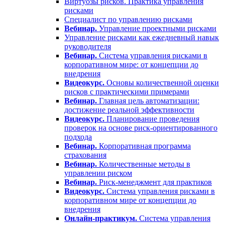
Виртуозы рисков. Практика управления
рисками
Специалист по управлению рисками
Вебинар.
Управление проектными рисками
Управление рисками как ежедневный навык
руководителя
Вебинар.
Система управления рисками в
корпоративном мире: от концепции до
внедрения
Видеокурс.
Основы количественной оценки
рисков с практическими примерами
Вебинар.
Главная цель автоматизации:
достижение реальной эффективности
Видеокурс.
Планирование проведения
проверок на основе риск-ориентированного
подхода
Вебинар.
Корпоративная программа
страхования
Вебинар.
Количественные методы в
управлении риском
Вебинар.
Риск-менеджмент для практиков
Видеокурс.
Система управления рисками в
корпоративном мире от концепции до
внедрения
Онлайн-практикум.
Система управления