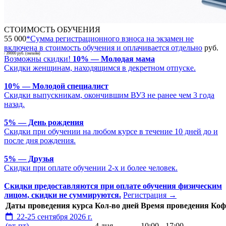
СТОИМОСТЬ ОБУЧЕНИЯ
55 000
*
Сумма регистрационного взноса на экзамен не
включена в стоимость обучения и оплачивается отдельно
руб.
/ 39000 руб. (онлайн)
Возможны скидки!
10% — Молодая мама
Скидки женщинам, находящимся в декретном отпуске.
10% — Молодой специалист
Скидки выпускникам, окончившим ВУЗ не ранее чем 3 года
назад.
5% — День рождения
Скидки при обучении на любом курсе в течение 10 дней до и
после дня рождения.
5% — Друзья
Скидки при оплате обучении 2-х и более человек.
Скидки предоставляются при оплате обучения физическим
лицом, скидки не суммируются.
Регистрация
→
Даты проведения курса
Кол-во дней
Время проведения
Коф
22-25 сентября 2026 г.
(вт-пт)
4 дня
10:00 - 17:00
-