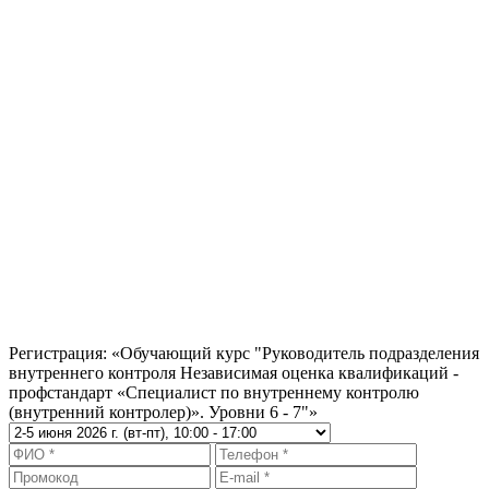
Возможны скидки!
10% — Молодая мама
Скидки женщинам, находящимся в декретном отпуске.
10% — Молодой специалист
Скидки выпускникам, окончившим ВУЗ не ранее чем 3 года
назад.
5% — День рождения
Скидки при обучении на любом курсе в течение 10 дней до и
после дня рождения.
5% — Друзья
Скидки при оплате обучении 2-х и более человек.
Скидки предоставляются при оплате обучения физическим
лицом, скидки не суммируются.
Регистрация: «Обучающий курс "Руководитель подразделения
внутреннего контроля Независимая оценка квалификаций -
профстандарт «Специалист по внутреннему контролю
(внутренний контролер)». Уровни 6 - 7"»