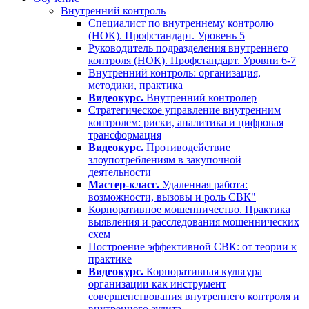
Внутренний контроль
Специалист по внутреннему контролю
(НОК). Профстандарт. Уровень 5
Руководитель подразделения внутреннего
контроля (НОК). Профстандарт. Уровни 6-7
Внутренний контроль: организация,
методики, практика
Видеокурс.
Внутренний контролер
Стратегическое управление внутренним
контролем: риски, аналитика и цифровая
трансформация
Видеокурс.
Противодействие
злоупотреблениям в закупочной
деятельности
Мастер-класс.
Удаленная работа:
возможности, вызовы и роль СВК"
Корпоративное мошенничество. Практика
выявления и расследования мошеннических
схем
Построение эффективной СВК: от теории к
практике
Видеокурс.
Корпоративная культура
организации как инструмент
совершенствования внутреннего контроля и
внутреннего аудита