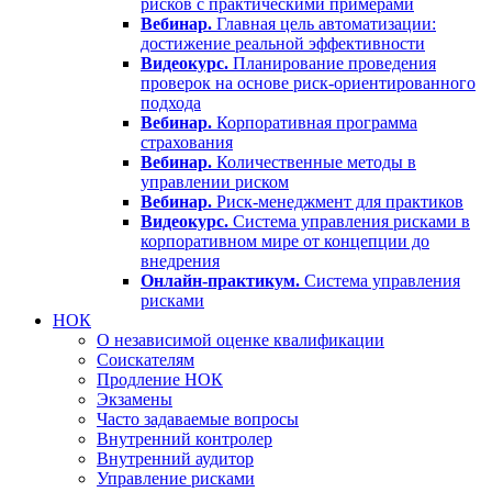
рисков с практическими примерами
Вебинар.
Главная цель автоматизации:
достижение реальной эффективности
Видеокурс.
Планирование проведения
проверок на основе риск-ориентированного
подхода
Вебинар.
Корпоративная программа
страхования
Вебинар.
Количественные методы в
управлении риском
Вебинар.
Риск-менеджмент для практиков
Видеокурс.
Система управления рисками в
корпоративном мире от концепции до
внедрения
Онлайн-практикум.
Система управления
рисками
НОК
О независимой оценке квалификации
Соискателям
Продление НОК
Экзамены
Часто задаваемые вопросы
Внутренний контролер
Внутренний аудитор
Управление рисками