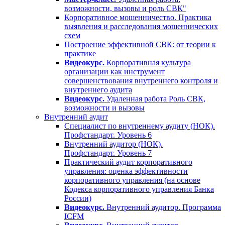
возможности, вызовы и роль СВК"
Корпоративное мошенничество. Практика
выявления и расследования мошеннических
схем
Построение эффективной СВК: от теории к
практике
Видеокурс.
Корпоративная культура
организации как инструмент
совершенствования внутреннего контроля и
внутреннего аудита
Видеокурс.
Удаленная работа Роль СВК,
возможности и вызовы
Внутренний аудит
Специалист по внутреннему аудиту (НОК).
Профстандарт. Уровень 6
Внутренний аудитор (НОК).
Профстандарт. Уровень 7
Практический аудит корпоративного
управления: оценка эффективности
корпоративного управления (на основе
Кодекса корпоративного управления Банка
России)
Видеокурс.
Внутренний аудитор. Программа
ICFM