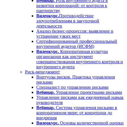
Вебинар.
Роль внутреннего аудита в
развитии корпораций: от контроля к
партнерству
Видеокурс.
Противодействие
злоупотреблениям в закупочной
деятельности
Анализ бизнес-процессов: выявление и
устранение узких мест
Сертифицированный профессиональный
внутренний аудитор (ИСФМ)
Видеокурс.
Корпоративная культура
организации как инструмент
совершенствования внутреннего контроля и
внутреннего аудита
Риск-менеджмент
Виртуозы рисков. Практика управления
рисками
Специалист по управлению рисками
Вебинар.
Управление проектными рисками
Управление рисками как ежедневный навык
руководителя
Вебинар.
Система управления рисками в
корпоративном мире: от концепции до
внедрения
Видеокурс.
Основы количественной оценки