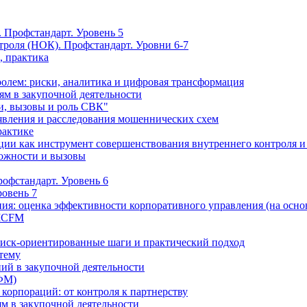
 Профстандарт. Уровень 5
троля (НОК). Профстандарт. Уровни 6-7
, практика
олем: риски, аналитика и цифровая трансформация
м в закупочной деятельности
и, вызовы и роль СВК"
вления и расследования мошеннических схем
рактике
ции как инструмент совершенствования внутреннего контроля и
можности и вызовы
офстандарт. Уровень 6
ровень 7
ия: оценка эффективности корпоративного управления (на осно
 ICFM
Риск-ориентированные шаги и практический подход
 тему
ий в закупочной деятельности
ФМ)
 корпораций: от контроля к партнерству
м в закупочной деятельности