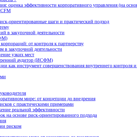
ия: оценка эффективности корпоративного управления (на осно
 ICFM
Риск-ориентированные шаги и практический подход
 тему
ий в закупочной деятельности
ФМ)
 корпораций: от контроля к партнерству
м в закупочной деятельности
нение узких мест
тренний аудитор (ИСФМ)
ции как инструмент совершенствования внутреннего контроля и
ами
уководителя
оративном мире: от концепции до внедрения
исков с практическими примерами
жение реальной эффективности
к на основе риск-ориентированного подхода
ния
ии риском