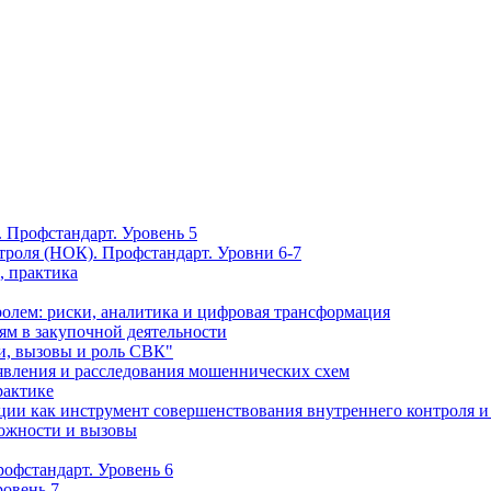
 Профстандарт. Уровень 5
троля (НОК). Профстандарт. Уровни 6-7
, практика
олем: риски, аналитика и цифровая трансформация
м в закупочной деятельности
и, вызовы и роль СВК"
вления и расследования мошеннических схем
рактике
ции как инструмент совершенствования внутреннего контроля и
можности и вызовы
офстандарт. Уровень 6
ровень 7