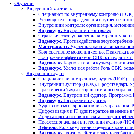
Обучение
Внутренний контроль
Специалист по внутреннему контролю (НОК).
Руководитель подразделения внутреннего кон
Внутренний контроль: организация, методики
Видеокурс.
Внутренний контролер
Стратегическое управление внутренним контр
Видеокурс.
Противодействие злоупотребления
Мастер-класс.
Удаленная работа: возможност
Корпоративное мошенничество. Практика выя
Построение эффективной СВК: от теории к п
Видеокурс.
Корпоративная культура организа
Видеокурс.
Удаленная работа Роль СВК, воз
Внутренний аудит
Специалист по внутреннему аудиту (НОК). Пр
Внутренний аудитор (НОК). Профстандарт. У
Практический аудит корпоративного управлен
Видеокурс.
Внутренний аудитор. Программа
Видеокурс.
Внутренний аудитор
Аудит системы корпоративного управления. 
Цифровизация и IT-аудит: краткое введение в
Индикаторы и основные схемы злоупотреблен
Профессиональный внутренний аудитор (ИС
Вебинар.
Роль внутреннего аудита в развитии
Видеокурс.
Противодействие злоупотребления