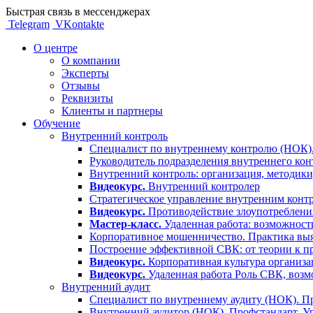
Быстрая связь в мессенджерах
Telegram
VKontakte
О центре
О компании
Эксперты
Отзывы
Реквизиты
Клиенты и партнеры
Обучение
Внутренний контроль
Специалист по внутреннему контролю (НОК).
Руководитель подразделения внутреннего кон
Внутренний контроль: организация, методики
Видеокурс.
Внутренний контролер
Стратегическое управление внутренним контр
Видеокурс.
Противодействие злоупотребления
Мастер-класс.
Удаленная работа: возможност
Корпоративное мошенничество. Практика выя
Построение эффективной СВК: от теории к п
Видеокурс.
Корпоративная культура организа
Видеокурс.
Удаленная работа Роль СВК, воз
Внутренний аудит
Специалист по внутреннему аудиту (НОК). Пр
Внутренний аудитор (НОК). Профстандарт. У