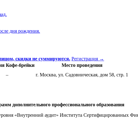
ад.
осле дня рождения.
лицом, скидки не суммируются.
Регистрация
→
ия
Кофе-брейки
Место проведения
–
г. Москва, ул. Садовническая, дом 58, стр. 1
амм дополнительного профессионального образования
 I уровня «Внутренний аудит» Института Сертифицированных Ф