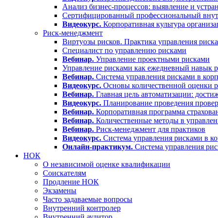
Анализ бизнес-процессов: выявление и устра
Сертифицированный профессиональный вну
Видеокурс.
Корпоративная культура организа
Риск-менеджмент
Виртуозы рисков. Практика управления риск
Специалист по управлению рисками
Вебинар.
Управление проектными рисками
Управление рисками как ежедневный навык р
Вебинар.
Система управления рисками в корп
Видеокурс.
Основы количественной оценки р
Вебинар.
Главная цель автоматизации: дости
Видеокурс.
Планирование проведения проверо
Вебинар.
Корпоративная программа страхова
Вебинар.
Количественные методы в управлен
Вебинар.
Риск-менеджмент для практиков
Видеокурс.
Система управления рисками в ко
Онлайн-практикум.
Система управления ри
НОК
О независимой оценке квалификации
Соискателям
Продление НОК
Экзамены
Часто задаваемые вопросы
Внутренний контролер
Внутренний аудитор