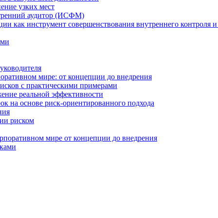
нение узких мест
тренний аудитор (ИСФМ)
ции как инструмент совершенствования внутреннего контроля и
ами
уководителя
оративном мире: от концепции до внедрения
исков с практическими примерами
жение реальной эффективности
к на основе риск-ориентированного подхода
ния
ии риском
рпоративном мире от концепции до внедрения
сками