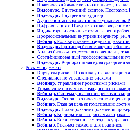
Практический аудит корпоративного управлен
Видеокурс.
Внутренний аудитор. Программа
Видеокурс.
Внутренний аудитор
Аудит системы корпоративного управления. 
Цифровизация и IT-аудит: краткое введение в
Индикаторы и основные схемы злоупотреблен
Профессиональный внутренний аудитор (ИС
Вебинар.
Роль внутреннего аудита в развитии
Видеокурс.
Противодействие злоупотребления
Анализ бизнес-процессов: выявление и устра
Сертифицированный профессиональный вну
Видеокурс.
Корпоративная культура организа
Риск-менеджмент
Виртуозы рисков. Практика управления риск
Специалист по управлению рисками
Вебинар.
Управление проектными рисками
Управление рисками как ежедневный навык р
Вебинар.
Система управления рисками в корп
Видеокурс.
Основы количественной оценки р
Вебинар.
Главная цель автоматизации: дости
Видеокурс.
Планирование проведения проверо
Вебинар.
Корпоративная программа страхова
Вебинар.
Количественные методы в управлен
Вебинар.
Риск-менеджмент для практиков