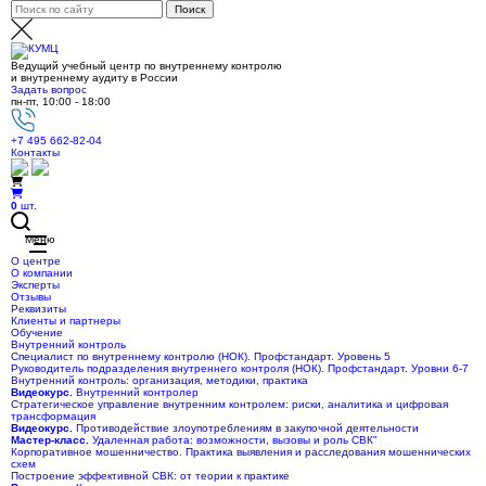
Ведущий учебный центр по внутреннему контролю
и внутреннему аудиту в России
Задать вопрос
пн-пт, 10:00 - 18:00
+7 495 662-82-04
Контакты
0
шт.
Меню
О центре
О компании
Эксперты
Отзывы
Реквизиты
Клиенты и партнеры
Обучение
Внутренний контроль
Специалист по внутреннему контролю (НОК). Профстандарт. Уровень 5
Руководитель подразделения внутреннего контроля (НОК). Профстандарт. Уровни 6-7
Внутренний контроль: организация, методики, практика
Видеокурс.
Внутренний контролер
Стратегическое управление внутренним контролем: риски, аналитика и цифровая
трансформация
Видеокурс.
Противодействие злоупотреблениям в закупочной деятельности
Мастер-класс.
Удаленная работа: возможности, вызовы и роль СВК"
Корпоративное мошенничество. Практика выявления и расследования мошеннических
схем
Построение эффективной СВК: от теории к практике