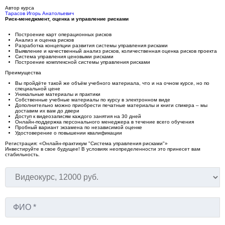
Автор курса
Тарасов Игорь Анатольевич
Риск-менеджмент, оценка и управление рисками
Построение карт операционных рисков
Анализ и оценка рисков
Разработка концепции развития системы управления рисками
Выявление и качественный анализ рисков, количественная оценка рисков проекта
Система управления ценовыми рисками
Построение комплексной системы управления рисками
Преимущества
Вы пройдёте такой же объём учебного материала, что и на очном курсе, но по
специальной цене
Уникальные материалы и практики
Собственные учебные материалы по курсу в электронном виде
Дополнительно можно приобрести печатные материалы и книги спикера – мы
доставим их вам до двери
Доступ к видеозаписям каждого занятия на 30 дней
Онлайн-поддержка персонального менеджера в течение всего обучения
Пробный вариант экзамена по независимой оценке
Удостоверение о повышении квалификации
Регистрация: «Онлайн-практикум "Система управления рисками"»
Инвестируйте в свое будущее! В условиях неопределенности это принесет вам
стабильность.