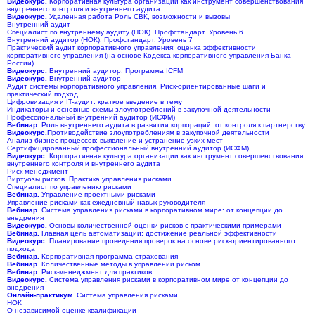
Видеокурс.
Корпоративная культура организации как инструмент совершенствования
внутреннего контроля и внутреннего аудита
Видеокурс.
Удаленная работа Роль СВК, возможности и вызовы
Внутренний аудит
Специалист по внутреннему аудиту (НОК). Профстандарт. Уровень 6
Внутренний аудитор (НОК). Профстандарт. Уровень 7
Практический аудит корпоративного управления: оценка эффективности
корпоративного управления (на основе Кодекса корпоративного управления Банка
России)
Видеокурс.
Внутренний аудитор. Программа ICFM
Видеокурс.
Внутренний аудитор
Аудит системы корпоративного управления. Риск-ориентированные шаги и
практический подход
Цифровизация и IT-аудит: краткое введение в тему
Индикаторы и основные схемы злоупотреблений в закупочной деятельности
Профессиональный внутренний аудитор (ИСФМ)
Вебинар.
Роль внутреннего аудита в развитии корпораций: от контроля к партнерству
Видеокурс.
Противодействие злоупотреблениям в закупочной деятельности
Анализ бизнес-процессов: выявление и устранение узких мест
Сертифицированный профессиональный внутренний аудитор (ИСФМ)
Видеокурс.
Корпоративная культура организации как инструмент совершенствования
внутреннего контроля и внутреннего аудита
Риск-менеджмент
Виртуозы рисков. Практика управления рисками
Специалист по управлению рисками
Вебинар.
Управление проектными рисками
Управление рисками как ежедневный навык руководителя
Вебинар.
Система управления рисками в корпоративном мире: от концепции до
внедрения
Видеокурс.
Основы количественной оценки рисков с практическими примерами
Вебинар.
Главная цель автоматизации: достижение реальной эффективности
Видеокурс.
Планирование проведения проверок на основе риск-ориентированного
подхода
Вебинар.
Корпоративная программа страхования
Вебинар.
Количественные методы в управлении риском
Вебинар.
Риск-менеджмент для практиков
Видеокурс.
Система управления рисками в корпоративном мире от концепции до
внедрения
Онлайн-практикум.
Система управления рисками
НОК
О независимой оценке квалификации