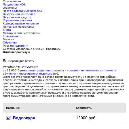
Соискателям
Продление НОК
Экзамены
Часто задаваемые вопросы
Внутренний контролер
Внутренний аудитор
Управление рисками
Корпоративным клиентам
Полезные материалы
Книги
Методические материалы
Консалтинг
Главная
Обучение
Риск-менеджмент
Система управления рисками. Практикум
Онлайн-практикум
Версия для печати
СТОИМОСТЬ ОБУЧЕНИЯ
от 12 000
*
Сумма регистрационного взноса на экзамен не включена в стоимость
обучения и оплачивается отдельно
руб.
Экспресс-курс позволяет за короткое время рассмотреть на практических кейсах
основные термины, методы и подходы к применению принципов управления рисками
при принятии стратегических решений, практического применения риск-менеджмента
при операционной деятельности, применение методов выявления риск-возможностей,
формирование мероприятий по снижению рисков, декомпозиции целей и критических
рисков, выработке контрольных процедур и отработке навыков аргументирования
программы управления значимыми рисками и ее эффективности.
Название
Стоимость
Видеокурс
12000 руб.