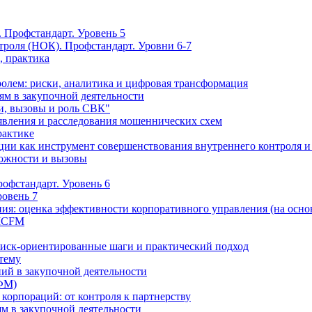
 Профстандарт. Уровень 5
троля (НОК). Профстандарт. Уровни 6-7
, практика
олем: риски, аналитика и цифровая трансформация
м в закупочной деятельности
и, вызовы и роль СВК"
вления и расследования мошеннических схем
рактике
ции как инструмент совершенствования внутреннего контроля и
можности и вызовы
офстандарт. Уровень 6
ровень 7
ия: оценка эффективности корпоративного управления (на осно
 ICFM
Риск-ориентированные шаги и практический подход
 тему
ий в закупочной деятельности
ФМ)
 корпораций: от контроля к партнерству
м в закупочной деятельности