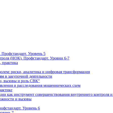
 Профстандарт. Уровень 5
троля (НОК). Профстандарт. Уровни 6-7
, практика
олем: риски, аналитика и цифровая трансформация
м в закупочной деятельности
и, вызовы и роль СВК"
вления и расследования мошеннических схем
рактике
ции как инструмент совершенствования внутреннего контроля и
можности и вызовы
офстандарт. Уровень 6
ровень 7