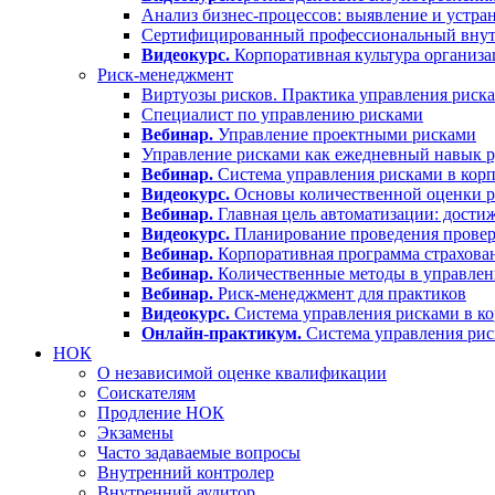
Анализ бизнес-процессов: выявление и устра
Сертифицированный профессиональный вну
Видеокурс.
Корпоративная культура организа
Риск-менеджмент
Виртуозы рисков. Практика управления риск
Специалист по управлению рисками
Вебинар.
Управление проектными рисками
Управление рисками как ежедневный навык р
Вебинар.
Система управления рисками в корп
Видеокурс.
Основы количественной оценки р
Вебинар.
Главная цель автоматизации: дости
Видеокурс.
Планирование проведения проверо
Вебинар.
Корпоративная программа страхова
Вебинар.
Количественные методы в управлен
Вебинар.
Риск-менеджмент для практиков
Видеокурс.
Система управления рисками в ко
Онлайн-практикум.
Система управления ри
НОК
О независимой оценке квалификации
Соискателям
Продление НОК
Экзамены
Часто задаваемые вопросы
Внутренний контролер
Внутренний аудитор