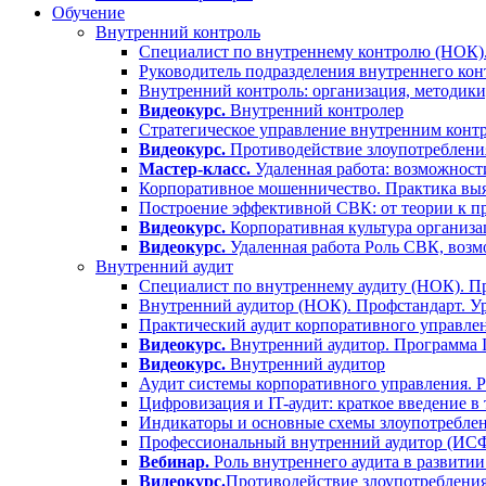
Обучение
Внутренний контроль
Специалист по внутреннему контролю (НОК).
Руководитель подразделения внутреннего кон
Внутренний контроль: организация, методики
Видеокурс.
Внутренний контролер
Стратегическое управление внутренним контр
Видеокурс.
Противодействие злоупотребления
Мастер-класс.
Удаленная работа: возможност
Корпоративное мошенничество. Практика выя
Построение эффективной СВК: от теории к п
Видеокурс.
Корпоративная культура организа
Видеокурс.
Удаленная работа Роль СВК, воз
Внутренний аудит
Специалист по внутреннему аудиту (НОК). Пр
Внутренний аудитор (НОК). Профстандарт. У
Практический аудит корпоративного управлен
Видеокурс.
Внутренний аудитор. Программа
Видеокурс.
Внутренний аудитор
Аудит системы корпоративного управления. 
Цифровизация и IT-аудит: краткое введение в
Индикаторы и основные схемы злоупотреблен
Профессиональный внутренний аудитор (ИС
Вебинар.
Роль внутреннего аудита в развитии
Видеокурс.
Противодействие злоупотребления