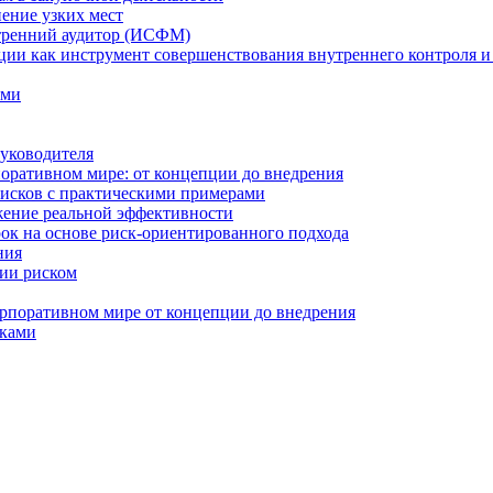
нение узких мест
тренний аудитор (ИСФМ)
ции как инструмент совершенствования внутреннего контроля и
ами
уководителя
оративном мире: от концепции до внедрения
исков с практическими примерами
жение реальной эффективности
к на основе риск-ориентированного подхода
ния
ии риском
рпоративном мире от концепции до внедрения
сками