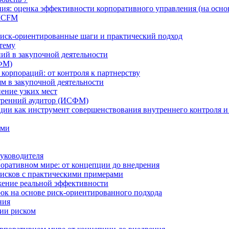
ия: оценка эффективности корпоративного управления (на осно
 ICFM
Риск-ориентированные шаги и практический подход
 тему
ий в закупочной деятельности
ФМ)
 корпораций: от контроля к партнерству
м в закупочной деятельности
нение узких мест
тренний аудитор (ИСФМ)
ции как инструмент совершенствования внутреннего контроля и
ами
уководителя
оративном мире: от концепции до внедрения
исков с практическими примерами
жение реальной эффективности
к на основе риск-ориентированного подхода
ния
ии риском