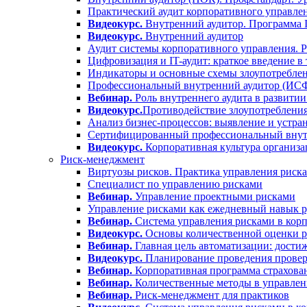
Практический аудит корпоративного управлен
Видеокурс.
Внутренний аудитор. Программа
Видеокурс.
Внутренний аудитор
Аудит системы корпоративного управления. 
Цифровизация и IT-аудит: краткое введение в
Индикаторы и основные схемы злоупотреблен
Профессиональный внутренний аудитор (ИС
Вебинар.
Роль внутреннего аудита в развитии
Видеокурс.
Противодействие злоупотребления
Анализ бизнес-процессов: выявление и устра
Сертифицированный профессиональный вну
Видеокурс.
Корпоративная культура организа
Риск-менеджмент
Виртуозы рисков. Практика управления риск
Специалист по управлению рисками
Вебинар.
Управление проектными рисками
Управление рисками как ежедневный навык р
Вебинар.
Система управления рисками в корп
Видеокурс.
Основы количественной оценки р
Вебинар.
Главная цель автоматизации: дости
Видеокурс.
Планирование проведения проверо
Вебинар.
Корпоративная программа страхова
Вебинар.
Количественные методы в управлен
Вебинар.
Риск-менеджмент для практиков