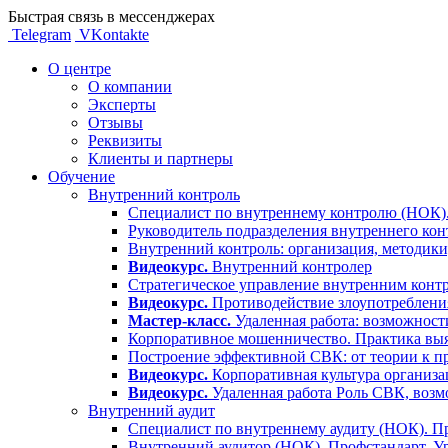
Быстрая связь в мессенджерах
Telegram
VKontakte
О центре
О компании
Эксперты
Отзывы
Реквизиты
Клиенты и партнеры
Обучение
Внутренний контроль
Специалист по внутреннему контролю (НОК).
Руководитель подразделения внутреннего кон
Внутренний контроль: организация, методики
Видеокурс.
Внутренний контролер
Стратегическое управление внутренним контр
Видеокурс.
Противодействие злоупотребления
Мастер-класс.
Удаленная работа: возможност
Корпоративное мошенничество. Практика выя
Построение эффективной СВК: от теории к п
Видеокурс.
Корпоративная культура организа
Видеокурс.
Удаленная работа Роль СВК, воз
Внутренний аудит
Специалист по внутреннему аудиту (НОК). Пр
Внутренний аудитор (НОК). Профстандарт. У