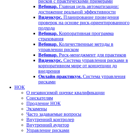
рисков с практическими примерами
Вебинар.
Главная цель автоматизации:
достижение реальной эффективности
Видеокурс.
Планирование проведения
проверок на основе риск-ориентированного
подхода
Вебинар.
Корпоративная программа
страхования
Вебинар.
Количественные методы в
управлении риском
Вебинар.
Риск-менеджмент для практиков
Видеокурс.
Система управления рисками в
корпоративном мире от концепции до
внедрения
Онлайн-практикум.
Система управления
рисками
НОК
О независимой оценке квалификации
Соискателям
Продление НОК
Экзамены
Часто задаваемые вопросы
Внутренний контролер
Внутренний аудитор
Управление рисками