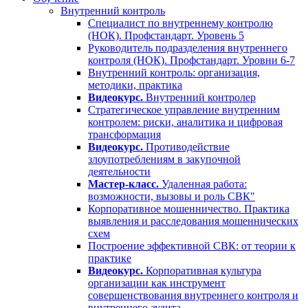
Внутренний контроль
Специалист по внутреннему контролю
(НОК). Профстандарт. Уровень 5
Руководитель подразделения внутреннего
контроля (НОК). Профстандарт. Уровни 6-7
Внутренний контроль: организация,
методики, практика
Видеокурс.
Внутренний контролер
Стратегическое управление внутренним
контролем: риски, аналитика и цифровая
трансформация
Видеокурс.
Противодействие
злоупотреблениям в закупочной
деятельности
Мастер-класс.
Удаленная работа:
возможности, вызовы и роль СВК"
Корпоративное мошенничество. Практика
выявления и расследования мошеннических
схем
Построение эффективной СВК: от теории к
практике
Видеокурс.
Корпоративная культура
организации как инструмент
совершенствования внутреннего контроля и
внутреннего аудита