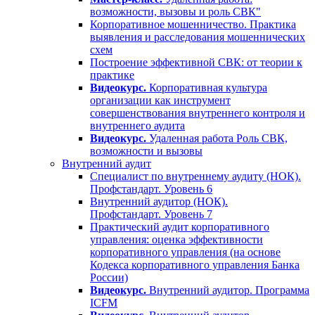
возможности, вызовы и роль СВК"
Корпоративное мошенничество. Практика
выявления и расследования мошеннических
схем
Построение эффективной СВК: от теории к
практике
Видеокурс.
Корпоративная культура
организации как инструмент
совершенствования внутреннего контроля и
внутреннего аудита
Видеокурс.
Удаленная работа Роль СВК,
возможности и вызовы
Внутренний аудит
Специалист по внутреннему аудиту (НОК).
Профстандарт. Уровень 6
Внутренний аудитор (НОК).
Профстандарт. Уровень 7
Практический аудит корпоративного
управления: оценка эффективности
корпоративного управления (на основе
Кодекса корпоративного управления Банка
России)
Видеокурс.
Внутренний аудитор. Программа
ICFM