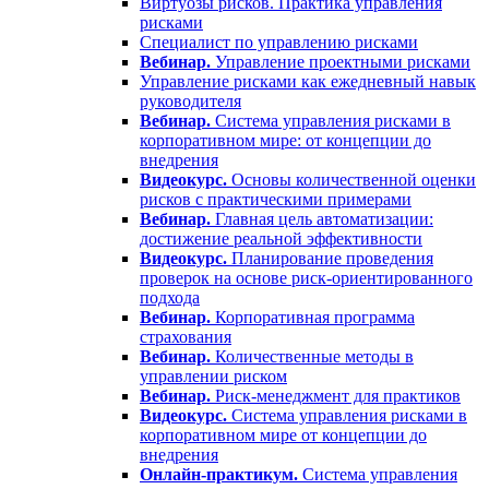
Виртуозы рисков. Практика управления
рисками
Специалист по управлению рисками
Вебинар.
Управление проектными рисками
Управление рисками как ежедневный навык
руководителя
Вебинар.
Система управления рисками в
корпоративном мире: от концепции до
внедрения
Видеокурс.
Основы количественной оценки
рисков с практическими примерами
Вебинар.
Главная цель автоматизации:
достижение реальной эффективности
Видеокурс.
Планирование проведения
проверок на основе риск-ориентированного
подхода
Вебинар.
Корпоративная программа
страхования
Вебинар.
Количественные методы в
управлении риском
Вебинар.
Риск-менеджмент для практиков
Видеокурс.
Система управления рисками в
корпоративном мире от концепции до
внедрения
Онлайн-практикум.
Система управления