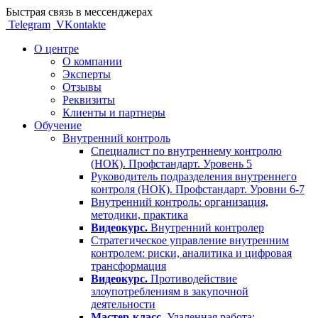
Быстрая связь в мессенджерах
Telegram
VKontakte
О центре
О компании
Эксперты
Отзывы
Реквизиты
Клиенты и партнеры
Обучение
Внутренний контроль
Специалист по внутреннему контролю
(НОК). Профстандарт. Уровень 5
Руководитель подразделения внутреннего
контроля (НОК). Профстандарт. Уровни 6-7
Внутренний контроль: организация,
методики, практика
Видеокурс.
Внутренний контролер
Стратегическое управление внутренним
контролем: риски, аналитика и цифровая
трансформация
Видеокурс.
Противодействие
злоупотреблениям в закупочной
деятельности
Мастер-класс.
Удаленная работа: