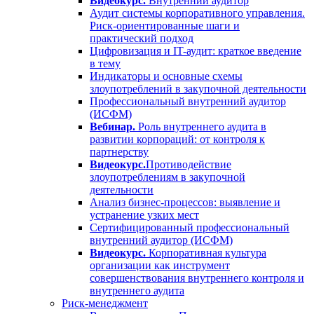
Видеокурс.
Внутренний аудитор
Аудит системы корпоративного управления.
Риск-ориентированные шаги и
практический подход
Цифровизация и IT-аудит: краткое введение
в тему
Индикаторы и основные схемы
злоупотреблений в закупочной деятельности
Профессиональный внутренний аудитор
(ИСФМ)
Вебинар.
Роль внутреннего аудита в
развитии корпораций: от контроля к
партнерству
Видеокурс.
Противодействие
злоупотреблениям в закупочной
деятельности
Анализ бизнес-процессов: выявление и
устранение узких мест
Сертифицированный профессиональный
внутренний аудитор (ИСФМ)
Видеокурс.
Корпоративная культура
организации как инструмент
совершенствования внутреннего контроля и
внутреннего аудита
Риск-менеджмент