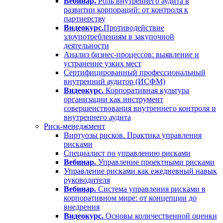
Вебинар.
Роль внутреннего аудита в
развитии корпораций: от контроля к
партнерству
Видеокурс.
Противодействие
злоупотреблениям в закупочной
деятельности
Анализ бизнес-процессов: выявление и
устранение узких мест
Сертифицированный профессиональный
внутренний аудитор (ИСФМ)
Видеокурс.
Корпоративная культура
организации как инструмент
совершенствования внутреннего контроля и
внутреннего аудита
Риск-менеджмент
Виртуозы рисков. Практика управления
рисками
Специалист по управлению рисками
Вебинар.
Управление проектными рисками
Управление рисками как ежедневный навык
руководителя
Вебинар.
Система управления рисками в
корпоративном мире: от концепции до
внедрения
Видеокурс.
Основы количественной оценки