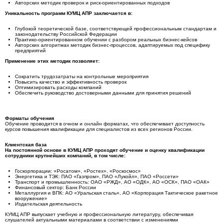
Авторских методик проверок и риск-ориентированных подходов
Уникальность программ КУМЦ АПР заключается в:
Глубокой теоретической базе, соответствующей профессиональным стандартам и
законодательству Российской Федерации
Практико-ориентированном обучении с разбором реальных бизнес-кейсов
Авторских алгоритмах методик бизнес-процессов, адаптируемых под специфику
предприятий
Применение этих методик позволяет:
Сократить трудозатраты на контрольные мероприятия
Повысить качество и эффективность проверок
Оптимизировать расходы компаний
Обеспечить руководство достоверными данными для принятия решений
Форматы обучения
Обучение проводится в очном и онлайн форматах, что обеспечивает доступность
курсов повышения квалификации для специалистов из всех регионов России.
Клиентская база
На постоянной основе в КУМЦ АПР проходят обучение и оценку квалификации
сотрудники крупнейших компаний, в том числе:
Госкорпорации: «Росатом», «Ростех», «Роскосмос»
Энергетика и ТЭК: ПАО «Газпром», ПАО «Лукойл», ПАО «Россети»
Транспорт и промышленность: ОАО «РЖД», АО «ОДК», АО «ОСК», ПАО «ОАК»
Финансовый сектор: Банк России
Металлургия и ВПК: АО «Уральская сталь», АО «Корпорация Тактическое ракетное
вооружение»
Издательская деятельность
КУМЦ АПР выпускает учебную и профессиональную литературу, обеспечивая
слушателей актуальными материалами в соответствии с изменениями