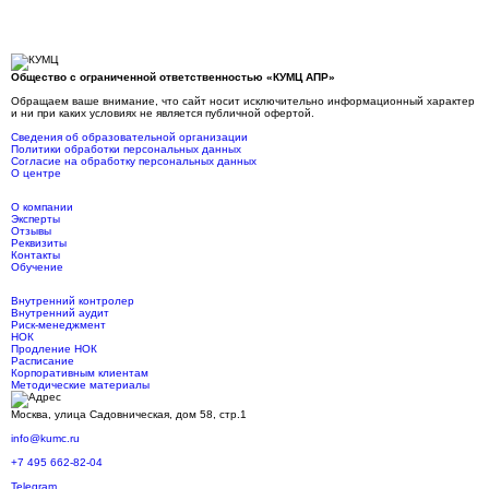
Общество с ограниченной ответственностью «КУМЦ АПР»
Обращаем ваше внимание, что сайт носит исключительно информационный характер
и ни при каких условиях не является публичной офертой.
Сведения об образовательной организации
Политики обработки персональных данных
Согласие на обработку персональных данных
О центре
О компании
Эксперты
Отзывы
Реквизиты
Контакты
Обучение
Внутренний контролер
Внутренний аудит
Риск-менеджмент
НОК
Продление НОК
Расписание
Корпоративным клиентам
Методические материалы
Москва, улица Садовническая, дом 58, стр.1
info@kumc.ru
+7 495 662-82-04
Telegram