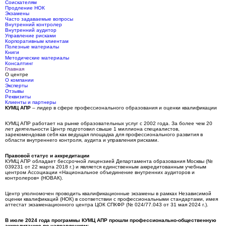
Соискателям
Продление НОК
Экзамены
Часто задаваемые вопросы
Внутренний контролер
Внутренний аудитор
Управление рисками
Корпоративным клиентам
Полезные материалы
Книги
Методические материалы
Консалтинг
Главная
О центре
О компании
Эксперты
Отзывы
Реквизиты
Клиенты и партнеры
КУМЦ АПР
– лидер в сфере профессионального образования и оценки квалификации
КУМЦ АПР работает на рынке образовательных услуг с 2002 года. За более чем 20
лет деятельности Центр подготовил свыше 1 миллиона специалистов,
зарекомендовав себя как ведущая площадка для профессионального развития в
области внутреннего контроля, аудита и управления рисками.
Правовой статус и аккредитации
КУМЦ АПР обладает бессрочной лицензией Департамента образования Москвы (№
039231 от 22 марта 2018 г.) и является единственным аккредитованным учебным
центром Ассоциации «Национальное объединение внутренних аудиторов и
контролеров» (НОВАК).
Центр уполномочен проводить квалификационные экзамены в рамках Независимой
оценки квалификаций (НОК) в соответствии с профессиональными стандартами, имея
аттестат экзаменационного центра ЦОК СПКФР (№ 024/77.043 от 31 мая 2024 г.).
В июле 2024 года программы КУМЦ АПР прошли профессионально-общественную
аккредитацию по направлениям: