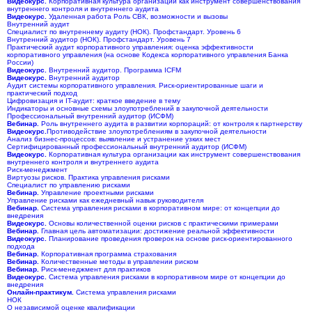
Видеокурс.
Корпоративная культура организации как инструмент совершенствования
внутреннего контроля и внутреннего аудита
Видеокурс.
Удаленная работа Роль СВК, возможности и вызовы
Внутренний аудит
Специалист по внутреннему аудиту (НОК). Профстандарт. Уровень 6
Внутренний аудитор (НОК). Профстандарт. Уровень 7
Практический аудит корпоративного управления: оценка эффективности
корпоративного управления (на основе Кодекса корпоративного управления Банка
России)
Видеокурс.
Внутренний аудитор. Программа ICFM
Видеокурс.
Внутренний аудитор
Аудит системы корпоративного управления. Риск-ориентированные шаги и
практический подход
Цифровизация и IT-аудит: краткое введение в тему
Индикаторы и основные схемы злоупотреблений в закупочной деятельности
Профессиональный внутренний аудитор (ИСФМ)
Вебинар.
Роль внутреннего аудита в развитии корпораций: от контроля к партнерству
Видеокурс.
Противодействие злоупотреблениям в закупочной деятельности
Анализ бизнес-процессов: выявление и устранение узких мест
Сертифицированный профессиональный внутренний аудитор (ИСФМ)
Видеокурс.
Корпоративная культура организации как инструмент совершенствования
внутреннего контроля и внутреннего аудита
Риск-менеджмент
Виртуозы рисков. Практика управления рисками
Специалист по управлению рисками
Вебинар.
Управление проектными рисками
Управление рисками как ежедневный навык руководителя
Вебинар.
Система управления рисками в корпоративном мире: от концепции до
внедрения
Видеокурс.
Основы количественной оценки рисков с практическими примерами
Вебинар.
Главная цель автоматизации: достижение реальной эффективности
Видеокурс.
Планирование проведения проверок на основе риск-ориентированного
подхода
Вебинар.
Корпоративная программа страхования
Вебинар.
Количественные методы в управлении риском
Вебинар.
Риск-менеджмент для практиков
Видеокурс.
Система управления рисками в корпоративном мире от концепции до
внедрения
Онлайн-практикум.
Система управления рисками
НОК
О независимой оценке квалификации