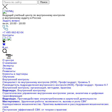
Ведущий учебный центр по внутреннему контролю
и внутреннему аудиту в России
Задать вопрос
пн-пт, 10:00 - 18:00
+7 495 662-82-04
Контакты
0
шт.
Меню
О центре
О компании
Эксперты
Отзывы
Реквизиты
Клиенты и партнеры
Обучение
Внутренний контроль
Специалист по внутреннему контролю (НОК). Профстандарт. Уровень 5
Руководитель подразделения внутреннего контроля (НОК). Профстандарт. Уровни 6-7
Внутренний контроль: организация, методики, практика
Видеокурс.
Внутренний контролер
Стратегическое управление внутренним контролем: риски, аналитика и цифровая
трансформация
Видеокурс.
Противодействие злоупотреблениям в закупочной деятельности
Мастер-класс.
Удаленная работа: возможности, вызовы и роль СВК"
Корпоративное мошенничество. Практика выявления и расследования мошеннических
схем
Построение эффективной СВК: от теории к практике