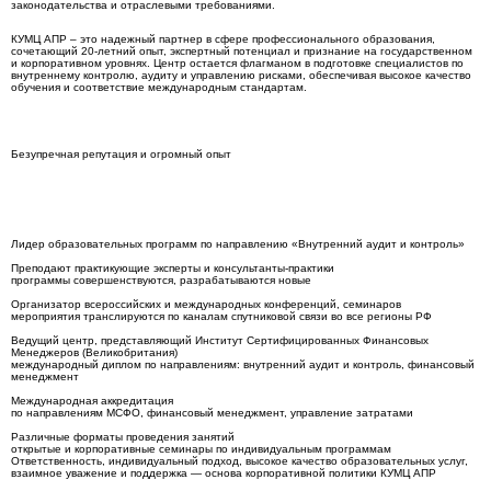
законодательства и отраслевыми требованиями.
КУМЦ АПР – это надежный партнер в сфере профессионального образования,
сочетающий 20-летний опыт, экспертный потенциал и признание на государственном
и корпоративном уровнях. Центр остается флагманом в подготовке специалистов по
внутреннему контролю, аудиту и управлению рисками, обеспечивая высокое качество
обучения и соответствие международным стандартам.
Безупречная репутация и огромный опыт
Лидер образовательных программ по направлению «Внутренний аудит и контроль»
Преподают практикующие эксперты и консультанты-практики
программы совершенствуются, разрабатываются новые
Организатор всероссийских и международных конференций, семинаров
мероприятия транслируются по каналам спутниковой связи во все регионы РФ
Ведущий центр, представляющий Институт Сертифицированных Финансовых
Менеджеров (Великобритания)
международный диплом по направлениям: внутренний аудит и контроль, финансовый
менеджмент
Международная аккредитация
по направлениям МСФО, финансовый менеджмент, управление затратами
Различные форматы проведения занятий
открытые и корпоративные семинары по индивидуальным программам
Ответственность, индивидуальный подход, высокое качество образовательных услуг,
взаимное уважение и поддержка — основа корпоративной политики КУМЦ АПР